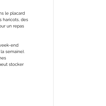
ns le placard 
s haricots, des 
our un repas 
 week-end 
la semaine). 
mes 
peut stocker 