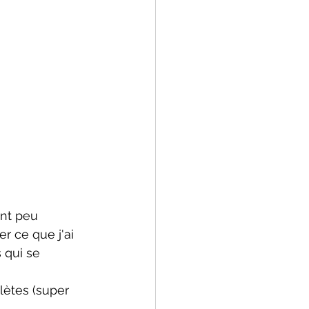
ant peu 
er ce que j'ai 
 qui se 
lètes (super 