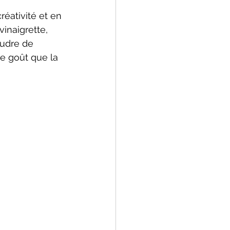
éativité et en 
inaigrette, 
oudre de 
e goût que la 