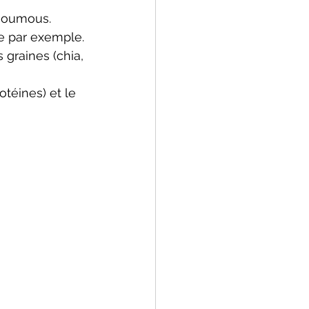
 houmous. 
re par exemple.
graines (chia, 
téines) et le 