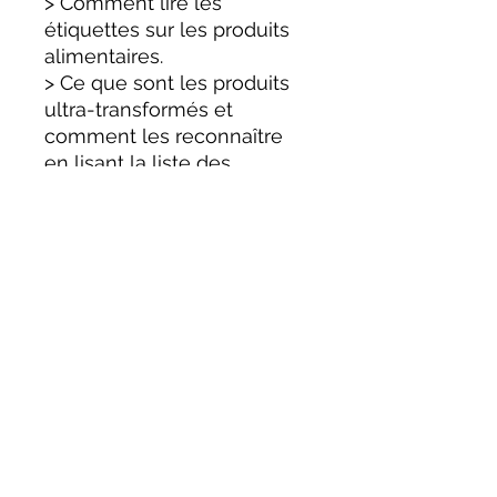
> Comment lire les
étiquettes sur les produits
alimentaires.
> Ce que sont les produits
ultra-transformés et
comment les reconnaître
en lisant la liste des
ingrédients sur l'étiquette.
> Ce que sont les
allégations nutritionnelles
de santé sur l'emballage et
les informations
nutritionnelles.
Plant Power