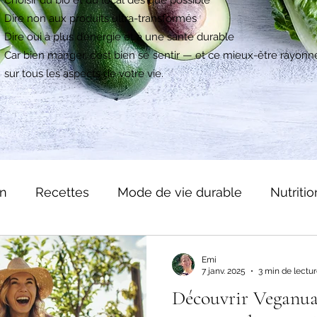
Dire non aux produits ultra-transformés
Dire oui à plus d’énergie et à une santé durable
Car bien manger, c’est bien se sentir — et ce mieux-être rayonn
sur tous les aspects de votre vie.
on
Recettes
Mode de vie durable
Nutritio
Emi
7 janv. 2025
3 min de lectu
Découvrir Veganua