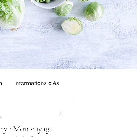
e
n
Informations clés
re
ry : Mon voyage