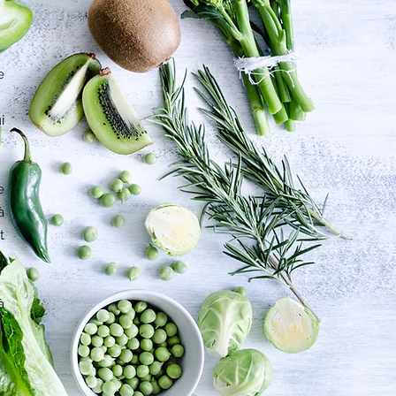
e
i
e
à
t
à
t