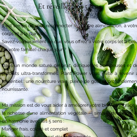
Et réveillez vos 5 sens.
Il est temps de vous reconnecter — à votre alimentation, à votr
corps et à la planète.
Savez-vous vraiment ce que vous offrez à votre corps (et à celu
de votre famille) chaque jour ?
Dans un monde saturé de bruit, d’étiquettes trompeuses et d
produits ultra-transformés, Plant Power vous invite à revenir 
l’essentiel : une nourriture vraie, pleine de goût et profondémen
nourrissante.
Ma mission est de vous aider à améliorer votre bien-être grâce 
la richesse d’une alimentation végétale — simple, de saison, e
en harmonie avec les 5 sens :
Manger frais, coloré et complet
Choisir du bio et du local dès que possible