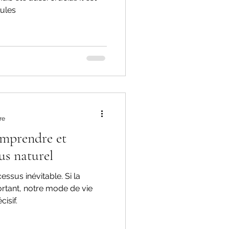
ules
re
comprendre et
us naturel
essus inévitable. Si la
rtant, notre mode de vie
isif.