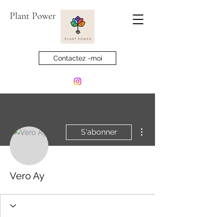
Plant Power
Contactez -moi
Plus d'actions
S'abonner
Vero Ay